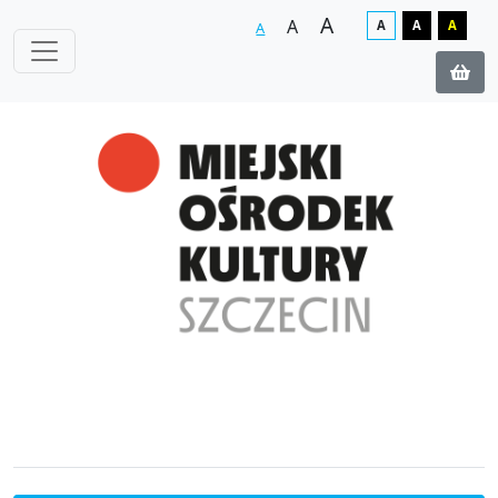
A
A
A
A
A
A
Zakup biletów on-line